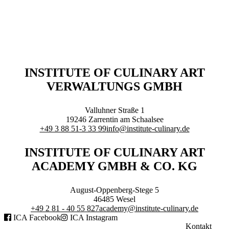
Executive Netzwerk
Industrie
Retailgastronomie
Mobilitygastronomie
Eventgastronomie
Caregastronomie
Betriebsgastronomie
INSTITUTE OF CULINARY ART
Educationgastronomie
VERWALTUNGS GMBH
Hotelgastronomie
Marken- & Systemgastronomie
Experten
Valluhner Straße 1
Laboratories
19246
Zarrentin am Schaalsee
+49 3 88 51-3 33 99
info@institute-culinary.de
ACADEMY
INSTITUTE OF CULINARY ART
ACADEMY GMBH & CO. KG
August-Oppenberg-Stege 5
46485
Wesel
Fernlehrgänge
+49 2 81 - 40 55 827
academy@institute-culinary.de
Online-Academy
ICA Facebook
ICA Instagram
Berufsqualifikation
Kontakt