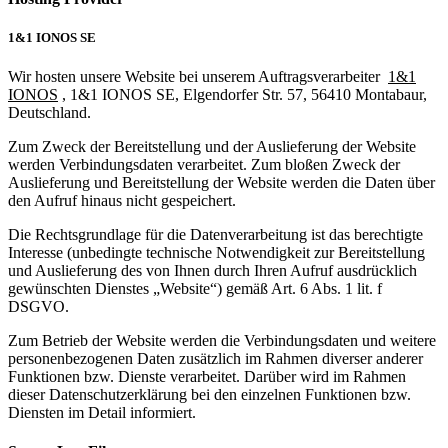
Executive Netzwerk
1&1 IONOS SE
Industrie
Retailgastronomie
Wir hosten unsere Website bei unserem Auftragsverarbeiter
1&1
Mobilitygastronomie
IONOS
, 1&1 IONOS SE, Elgendorfer Str. 57, 56410 Montabaur,
Eventgastronomie
Deutschland.
Caregastronomie
Betriebsgastronomie
Zum Zweck der Bereitstellung und der Auslieferung der Website
Educationgastronomie
werden Verbindungsdaten verarbeitet. Zum bloßen Zweck der
Hotelgastronomie
Auslieferung und Bereitstellung der Website werden die Daten über
Marken- & Systemgastronomie
den Aufruf hinaus nicht gespeichert.
Experten
Laboratories
Die Rechtsgrundlage für die Datenverarbeitung ist das berechtigte
Interesse (unbedingte technische Notwendigkeit zur Bereitstellung
ACADEMY
und Auslieferung des von Ihnen durch Ihren Aufruf ausdrücklich
gewünschten Dienstes „Website“) gemäß Art. 6 Abs. 1 lit. f
DSGVO.
Zum Betrieb der Website werden die Verbindungsdaten und weitere
personenbezogenen Daten zusätzlich im Rahmen diverser anderer
Funktionen bzw. Dienste verarbeitet. Darüber wird im Rahmen
dieser Datenschutzerklärung bei den einzelnen Funktionen bzw.
Fernlehrgänge
Diensten im Detail informiert.
Online-Academy
Berufsqualifikation