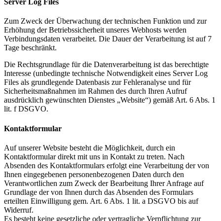
Server Log Files
Branchenqualifikation
Studium
Zum Zweck der Überwachung der technischen Funktion und zur
Lernen mit der Academy
Erhöhung der Betriebssicherheit unseres Webhosts werden
Frontcooking Academy
Verbindungsdaten verarbeitet. Die Dauer der Verarbeitung ist auf 7
Tage beschränkt.
STIFTUNG
Die Rechtsgrundlage für die Datenverarbeitung ist das berechtigte
Interesse (unbedingte technische Notwendigkeit eines Server Log
Files als grundlegende Datenbasis zur Fehleranalyse und für
Sicherheitsmaßnahmen im Rahmen des durch Ihren Aufruf
ausdrücklich gewünschten Dienstes „Website“) gemäß Art. 6 Abs. 1
lit. f DSGVO.
Stiftungs-Gremien
Stipendium
Kontaktformular
Satzung
Spenden
Auf unserer Website besteht die Möglichkeit, durch ein
Kontaktformular direkt mit uns in Kontakt zu treten. Nach
MEDIATHEK
Absenden des Kontaktformulars erfolgt eine Verarbeitung der von
Ihnen eingegebenen personenbezogenen Daten durch den
Verantwortlichen zum Zweck der Bearbeitung Ihrer Anfrage auf
Grundlage der von Ihnen durch das Absenden des Formulars
erteilten Einwilligung gem. Art. 6 Abs. 1 lit. a DSGVO bis auf
Widerruf.
Es besteht keine gesetzliche oder vertragliche Verpflichtung zur
Referentenvorträge