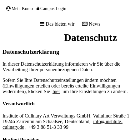
Mein Konto
Campus Login
Das bieten wir
News
Datenschutz
ÜBER UNS
Datenschutzerklärung
In dieser Datenschutzerklärung informieren wir Sie über die
Verarbeitung Ihrer personenbezogenen Daten.
Sofern Sie Ihre Datenschutzeinstellungen ändern möchten
Team
(Einwilligungen erteilen oder bereits erteilte Einwilligungen
Gremien
widerrufen), klicken Sie
hier
um Ihre Einstellungen zu ändern.
Mitglieder
Partnerschaften
Verantwortlich
NETZWERK
Institute of Culinary Art Verwaltungs GmbH, Valluhner Straße 1,
19246 Zarrentin am Schaalsee, Deutschland,
info@institute-
culinary.de
, +49 3 88 51-3 33 99
Hosting Provider