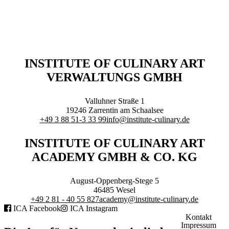
Executive Netzwerk
Industrie
Retailgastronomie
Mobilitygastronomie
Eventgastronomie
Caregastronomie
INSTITUTE OF CULINARY ART
Betriebsgastronomie
VERWALTUNGS GMBH
Educationgastronomie
Hotelgastronomie
Marken- & Systemgastronomie
Valluhner Straße 1
Experten
19246
Zarrentin am Schaalsee
Laboratories
+49 3 88 51-3 33 99
info@institute-culinary.de
ACADEMY
INSTITUTE OF CULINARY ART
ACADEMY GMBH & CO. KG
August-Oppenberg-Stege 5
46485
Wesel
+49 2 81 - 40 55 827
academy@institute-culinary.de
Fernlehrgänge
ICA Facebook
ICA Instagram
Online-Academy
Kontakt
Impressum
Berufsqualifikation