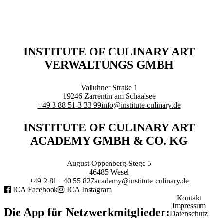
Executive Netzwerk
Industrie
Retailgastronomie
Mobilitygastronomie
Eventgastronomie
INSTITUTE OF CULINARY ART
Caregastronomie
VERWALTUNGS GMBH
Betriebsgastronomie
Educationgastronomie
Hotelgastronomie
Valluhner Straße 1
Marken- & Systemgastronomie
19246
Zarrentin am Schaalsee
Experten
+49 3 88 51-3 33 99
info@institute-culinary.de
Laboratories
INSTITUTE OF CULINARY ART
ACADEMY
ACADEMY GMBH & CO. KG
August-Oppenberg-Stege 5
46485
Wesel
+49 2 81 - 40 55 827
academy@institute-culinary.de
ICA Facebook
ICA Instagram
Fernlehrgänge
Kontakt
Impressum
Online-Academy
Die App für Netzwerkmitglieder:
Datenschutz
Berufsqualifikation