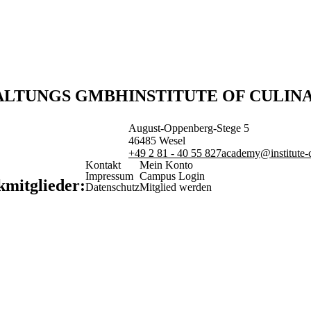
WALTUNGS GMBH
INSTITUTE OF CULIN
August-Oppenberg-Stege 5
46485
Wesel
+49 2 81 - 40 55 827
academy@institute-c
Kontakt
Mein Konto
Impressum
Campus Login
kmitglieder:
Datenschutz
Mitglied werden