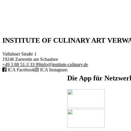
Executive Netzwerk
INSTITUTE OF CULINARY ART VER
Industrie
Retailgastronomie
Valluhner Straße 1
Mobilitygastronomie
19246
Zarrentin am Schaalsee
Eventgastronomie
+49 3 88 51-3 33 99
info@institute-culinary.de
Caregastronomie
ICA Facebook
ICA Instagram
Betriebsgastronomie
Educationgastronomie
Die App für Netzwer
Hotelgastronomie
Marken- & Systemgastronomie
Experten
Laboratories
ACADEMY