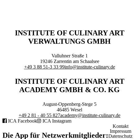
Executive Netzwerk
Industrie
Retailgastronomie
Mobilitygastronomie
Eventgastronomie
INSTITUTE OF CULINARY ART
Caregastronomie
VERWALTUNGS GMBH
Betriebsgastronomie
Educationgastronomie
Hotelgastronomie
Valluhner Straße 1
Marken- & Systemgastronomie
19246
Zarrentin am Schaalsee
Experten
+49 3 88 51-3 33 99
info@institute-culinary.de
Laboratories
INSTITUTE OF CULINARY ART
ACADEMY
ACADEMY GMBH & CO. KG
August-Oppenberg-Stege 5
46485
Wesel
+49 2 81 - 40 55 827
academy@institute-culinary.de
ICA Facebook
ICA Instagram
Fernlehrgänge
Kontakt
Impressum
Online-Academy
Die App für Netzwerkmitglieder:
Datenschutz
Berufsqualifikation