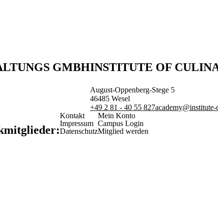
WALTUNGS GMBH
INSTITUTE OF CULIN
August-Oppenberg-Stege 5
46485
Wesel
+49 2 81 - 40 55 827
academy@institute-c
Kontakt
Mein Konto
Impressum
Campus Login
kmitglieder:
Datenschutz
Mitglied werden