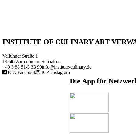
Executive Netzwerk
INSTITUTE OF CULINARY ART VER
Industrie
Retailgastronomie
Valluhner Straße 1
Mobilitygastronomie
19246
Zarrentin am Schaalsee
Eventgastronomie
+49 3 88 51-3 33 99
info@institute-culinary.de
Caregastronomie
ICA Facebook
ICA Instagram
Betriebsgastronomie
Educationgastronomie
Die App für Netzwer
Hotelgastronomie
Marken- & Systemgastronomie
Experten
Laboratories
ACADEMY