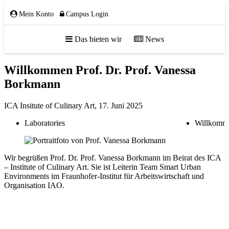
Mein Konto
Campus Login
Das bieten wir
News
Willkommen Prof. Dr. Prof. Vanessa
ÜBER UNS
Borkmann
ICA Insitute of Culinary Art,
17. Juni 2025
Laboratories
Willkomm
Team
Gremien
Mitglieder
Wir begrüßen Prof. Dr. Prof. Vanessa Borkmann im Beirat des ICA
Partnerschaften
– Institute of Culinary Art. Sie ist Leiterin Team Smart Urban
Environments im Fraunhofer-Institut für Arbeitswirtschaft und
NETZWERK
Organisation IAO.