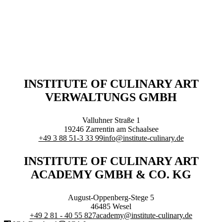
Executive Netzwerk
Industrie
Retailgastronomie
Mobilitygastronomie
Eventgastronomie
Caregastronomie
Betriebsgastronomie
Educationgastronomie
INSTITUTE OF CULINARY ART
Hotelgastronomie
Marken- & Systemgastronomie
VERWALTUNGS GMBH
Experten
Laboratories
Valluhner Straße 1
19246
Zarrentin am Schaalsee
ACADEMY
+49 3 88 51-3 33 99
info@institute-culinary.de
INSTITUTE OF CULINARY ART
ACADEMY GMBH & CO. KG
August-Oppenberg-Stege 5
Fernlehrgänge
46485
Wesel
Online-Academy
+49 2 81 - 40 55 827
academy@institute-culinary.de
Berufsqualifikation