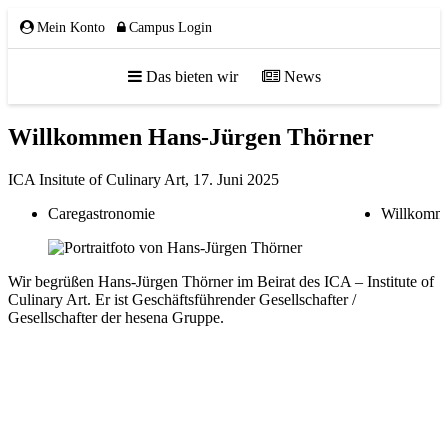
Mein Konto
Campus Login
Das bieten wir
News
Willkommen Hans-Jürgen Thörner
ÜBER UNS
ICA Insitute of Culinary Art,
17. Juni 2025
Caregastronomie
Willkomm
Team
Gremien
Wir begrüßen Hans-Jürgen Thörner im Beirat des ICA – Institute of
Mitglieder
Culinary Art. Er ist Geschäftsführender Gesellschafter /
Partnerschaften
Gesellschafter der hesena Gruppe.
NETZWERK