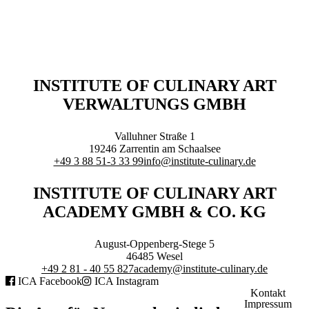
Executive Netzwerk
Industrie
Retailgastronomie
Mobilitygastronomie
Eventgastronomie
Caregastronomie
INSTITUTE OF CULINARY ART
Betriebsgastronomie
VERWALTUNGS GMBH
Educationgastronomie
Hotelgastronomie
Marken- & Systemgastronomie
Valluhner Straße 1
Experten
19246
Zarrentin am Schaalsee
Laboratories
+49 3 88 51-3 33 99
info@institute-culinary.de
ACADEMY
INSTITUTE OF CULINARY ART
ACADEMY GMBH & CO. KG
August-Oppenberg-Stege 5
46485
Wesel
+49 2 81 - 40 55 827
academy@institute-culinary.de
Fernlehrgänge
ICA Facebook
ICA Instagram
Online-Academy
Kontakt
Impressum
Berufsqualifikation