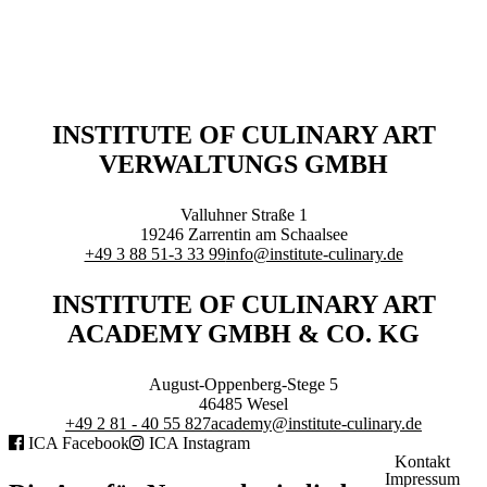
Executive Netzwerk
Industrie
Retailgastronomie
Mobilitygastronomie
Eventgastronomie
Caregastronomie
INSTITUTE OF CULINARY ART
Betriebsgastronomie
VERWALTUNGS GMBH
Educationgastronomie
Hotelgastronomie
Marken- & Systemgastronomie
Valluhner Straße 1
Experten
19246
Zarrentin am Schaalsee
Laboratories
+49 3 88 51-3 33 99
info@institute-culinary.de
ACADEMY
INSTITUTE OF CULINARY ART
ACADEMY GMBH & CO. KG
August-Oppenberg-Stege 5
46485
Wesel
+49 2 81 - 40 55 827
academy@institute-culinary.de
Fernlehrgänge
ICA Facebook
ICA Instagram
Online-Academy
Kontakt
Impressum
Berufsqualifikation