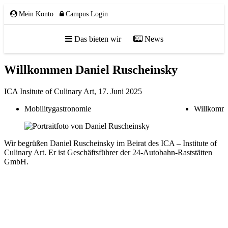
Mein Konto
Campus Login
Das bieten wir
News
Willkommen Daniel Ruscheinsky
ÜBER UNS
ICA Insitute of Culinary Art,
17. Juni 2025
Mobilitygastronomie
Willkomm
Team
Gremien
Wir begrüßen Daniel Ruscheinsky im Beirat des ICA – Institute of
Mitglieder
Culinary Art. Er ist Geschäftsführer der 24-Autobahn-Raststätten
Partnerschaften
GmbH.
NETZWERK