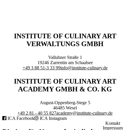
Executive Netzwerk
Industrie
Retailgastronomie
Mobilitygastronomie
Eventgastronomie
Caregastronomie
INSTITUTE OF CULINARY ART
Betriebsgastronomie
VERWALTUNGS GMBH
Educationgastronomie
Hotelgastronomie
Marken- & Systemgastronomie
Valluhner Straße 1
Experten
19246
Zarrentin am Schaalsee
Laboratories
+49 3 88 51-3 33 99
info@institute-culinary.de
ACADEMY
INSTITUTE OF CULINARY ART
ACADEMY GMBH & CO. KG
August-Oppenberg-Stege 5
46485
Wesel
+49 2 81 - 40 55 827
academy@institute-culinary.de
Fernlehrgänge
ICA Facebook
ICA Instagram
Online-Academy
Kontakt
Impressum
Berufsqualifikation