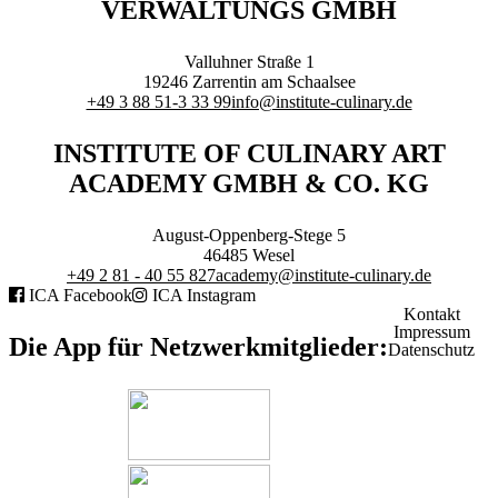
VERWALTUNGS GMBH
Branchenqualifikation
Studium
Lernen mit der Academy
Valluhner Straße 1
Frontcooking Academy
19246
Zarrentin am Schaalsee
+49 3 88 51-3 33 99
info@institute-culinary.de
STIFTUNG
INSTITUTE OF CULINARY ART
ACADEMY GMBH & CO. KG
August-Oppenberg-Stege 5
Stiftungs-Gremien
46485
Wesel
Stipendium
+49 2 81 - 40 55 827
academy@institute-culinary.de
Satzung
ICA Facebook
ICA Instagram
Kontakt
Spenden
Impressum
Die App für Netzwerkmitglieder:
Datenschutz
MEDIATHEK
Referentenvorträge