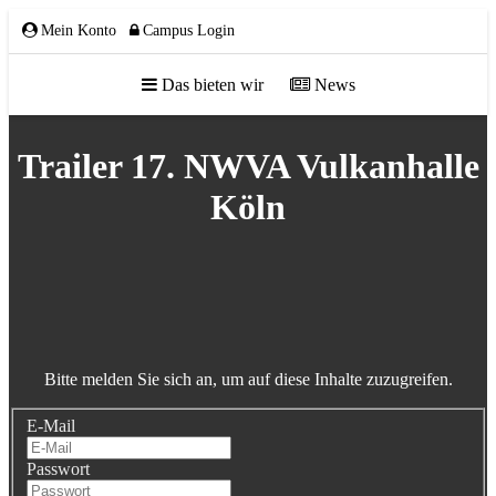
Mein Konto
Campus Login
Das bieten wir
News
ÜBER UNS
Trailer 17. NWVA Vulkanhalle
Köln
Team
Gremien
Mitglieder
Partnerschaften
Bitte melden Sie sich an, um auf diese Inhalte zuzugreifen.
NETZWERK
E-Mail
Passwort