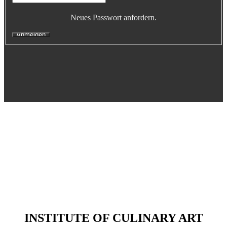
Executive Netzwerk
Neues Passwort anfordern.
Industrie
Retailgastronomie
Mobilitygastronomie
Eventgastronomie
Caregastronomie
Betriebsgastronomie
Educationgastronomie
Hotelgastronomie
Marken- & Systemgastronomie
Experten
Laboratories
ACADEMY
Fernlehrgänge
Online-Academy
INSTITUTE OF CULINARY ART
Berufsqualifikation