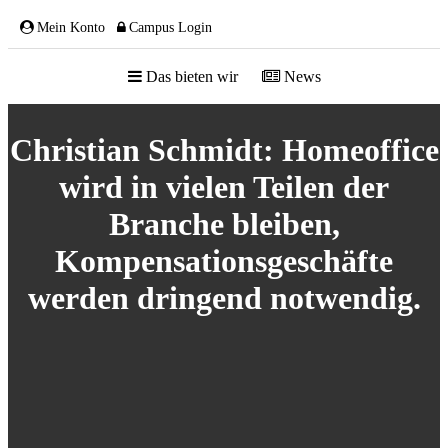
Mein Konto
Campus Login
Das bieten wir
News
ÜBER UNS
Christian Schmidt: Homeoffice
wird in vielen Teilen der
Branche bleiben,
Kompensationsgeschäfte
Team
Gremien
werden dringend notwendig.
Mitglieder
Partnerschaften
NETZWERK