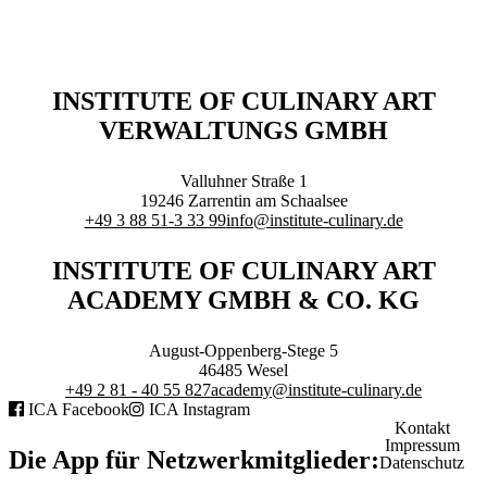
Branchenqualifikation
Studium
Lernen mit der Academy
Frontcooking Academy
INSTITUTE OF CULINARY ART
STIFTUNG
VERWALTUNGS GMBH
Valluhner Straße 1
19246
Zarrentin am Schaalsee
+49 3 88 51-3 33 99
info@institute-culinary.de
Stiftungs-Gremien
INSTITUTE OF CULINARY ART
Stipendium
Satzung
ACADEMY GMBH & CO. KG
Spenden
August-Oppenberg-Stege 5
MEDIATHEK
46485
Wesel
+49 2 81 - 40 55 827
academy@institute-culinary.de
ICA Facebook
ICA Instagram
Kontakt
Impressum
Die App für Netzwerkmitglieder:
Datenschutz
Referentenvorträge