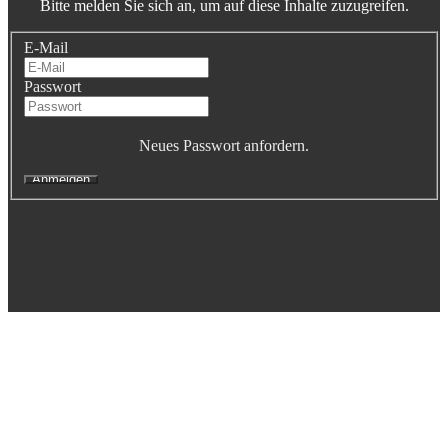
Bitte melden Sie sich an, um auf diese Inhalte zuzugreifen.
Executive Netzwerk
Industrie
E-Mail
Retailgastronomie
Mobilitygastronomie
Passwort
Eventgastronomie
Caregastronomie
Betriebsgastronomie
Neues Passwort anfordern.
Educationgastronomie
Hotelgastronomie
Marken- & Systemgastronomie
Experten
Laboratories
ACADEMY
Fernlehrgänge
Online-Academy
Berufsqualifikation