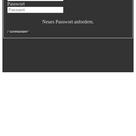
Passwort
Executive Netzwerk
Industrie
Retailgastronomie
Neues Passwort anfordern.
Mobilitygastronomie
Eventgastronomie
Caregastronomie
Betriebsgastronomie
Educationgastronomie
Hotelgastronomie
Marken- & Systemgastronomie
Experten
Laboratories
ACADEMY
Fernlehrgänge
Online-Academy
Berufsqualifikation