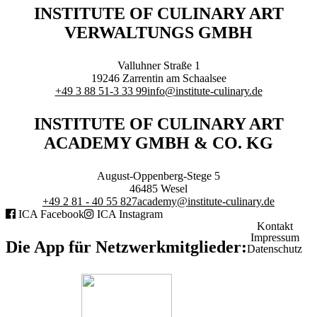
Branchenqualifikation
INSTITUTE OF CULINARY ART
Studium
VERWALTUNGS GMBH
Lernen mit der Academy
Frontcooking Academy
Valluhner Straße 1
STIFTUNG
19246
Zarrentin am Schaalsee
+49 3 88 51-3 33 99
info@institute-culinary.de
INSTITUTE OF CULINARY ART
ACADEMY GMBH & CO. KG
Stiftungs-Gremien
Stipendium
August-Oppenberg-Stege 5
Satzung
46485
Wesel
Spenden
+49 2 81 - 40 55 827
academy@institute-culinary.de
ICA Facebook
ICA Instagram
Kontakt
MEDIATHEK
Impressum
Die App für Netzwerkmitglieder:
Datenschutz
Referentenvorträge