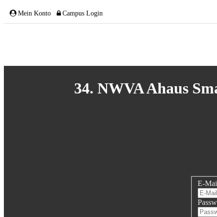
Mein Konto
Campus Login
ÜBER UNS
34. NWVA Ahaus Smar
Team
Gremien
Mitglieder
E-Mai
Partnerschaften
Passw
NETZWERK