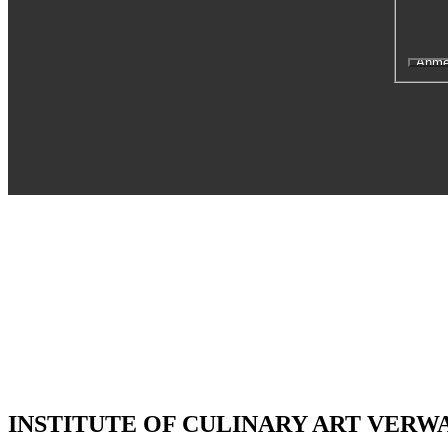
Executive Netzwerk
Industrie
Retailgastronomie
Mobilitygastronomie
Eventgastronomie
Caregastronomie
Betriebsgastronomie
Educationgastronomie
Hotelgastronomie
Marken- & Systemgastronomie
Experten
Laboratories
ACADEMY
INSTITUTE OF CULINARY ART VER