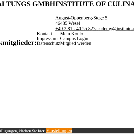
WALTUNGS GMBH
INSTITUTE OF CULIN
August-Oppenberg-Stege 5
46485
Wesel
+49 2 81 - 40 55 827
academy@institute-c
Kontakt
Mein Konto
Impressum
Campus Login
kmitglieder:
Datenschutz
Mitglied werden
Einstellungen
lligungen, klicken Sie hier: