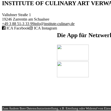
INSTITUTE OF CULINARY ART VER
Valluhner Straße 1
19246
Zarrentin am Schaalsee
+49 3 88 51-3 33 99
info@institute-culinary.de
ICA Facebook
ICA Instagram
Die App für Netzwer
Fernlehrgänge
Online-Academy
Berufsqualifikation
Branchenqualifikation
Studium
Lernen mit der Academy
Frontcooking Academy
STIFTUNG
Zum Ändern Ihrer Datenschutzeinstellung, z.B. Erteilung oder Widerruf von Einwi