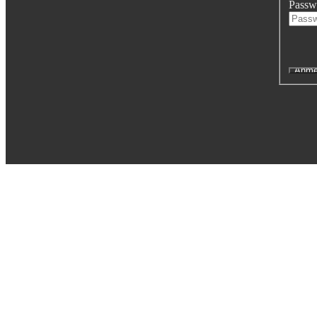
Passw
Executive Netzwerk
Industrie
Retailgastronomie
Mobilitygastronomie
Eventgastronomie
Caregastronomie
Betriebsgastronomie
Educationgastronomie
Hotelgastronomie
Marken- & Systemgastronomie
Experten
Laboratories
ACADEMY