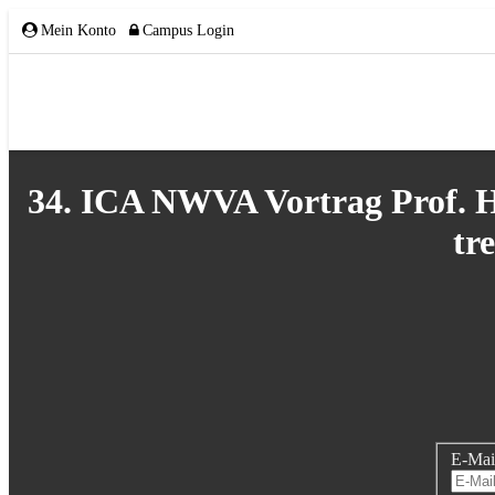
Mein Konto
Campus Login
ÜBER UNS
34. ICA NWVA Vortrag Prof. 
tr
Team
Gremien
Mitglieder
Partnerschaften
E-Mai
NETZWERK