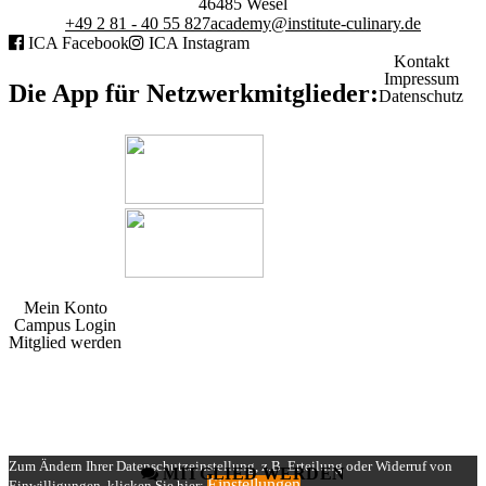
46485
Wesel
Interviews
+49 2 81 - 40 55 827
academy@institute-culinary.de
Reportagen
ICA Facebook
ICA Instagram
Digital Talks
Kontakt
Aftermovies Netzwerkveranstaltungen
Impressum
Die App für Netzwerkmitglieder:
Marktanalyse
Datenschutz
Bildung
Wissenschaft
Guerilla Chefs
Mein Konto
Guerilla Chefs
Campus Login
Jobbörse
Mitglied werden
Zum Ändern Ihrer Datenschutzeinstellung, z.B. Erteilung oder Widerruf von
MITGLIED WERDEN
Einstellungen
Einwilligungen, klicken Sie hier: