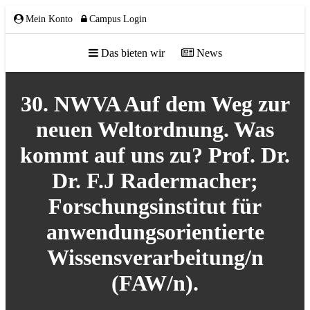
Mein Konto
Campus Login
Das bieten wir
News
ÜBER UNS
30. NWVA Auf dem Weg zur
neuen Weltordnung. Was
kommt auf uns zu? Prof. Dr.
Dr. F.J Radermacher;
Team
Gremien
Forschungsinstitut für
Mitglieder
Partnerschaften
anwendungsorientierte
NETZWERK
Wissensverarbeitung/n
(FAW/n).