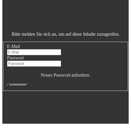
Executive Netzwerk
Industrie
Retailgastronomie
Mobilitygastronomie
Eventgastronomie
Caregastronomie
Bitte melden Sie sich an, um auf diese Inhalte zuzugreifen.
Betriebsgastronomie
Educationgastronomie
E-Mail
Hotelgastronomie
Marken- & Systemgastronomie
Passwort
Experten
Laboratories
Neues Passwort anfordern.
ACADEMY
Fernlehrgänge
Online-Academy
Berufsqualifikation