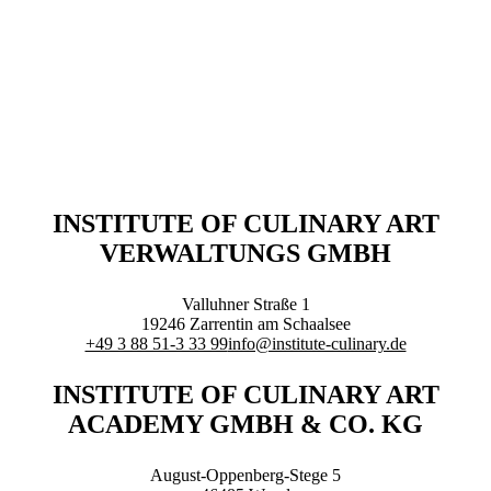
Branchenqualifikation
Studium
Lernen mit der Academy
Frontcooking Academy
STIFTUNG
INSTITUTE OF CULINARY ART
VERWALTUNGS GMBH
Stiftungs-Gremien
Stipendium
Satzung
Valluhner Straße 1
Spenden
19246
Zarrentin am Schaalsee
+49 3 88 51-3 33 99
info@institute-culinary.de
MEDIATHEK
INSTITUTE OF CULINARY ART
ACADEMY GMBH & CO. KG
August-Oppenberg-Stege 5
Referentenvorträge