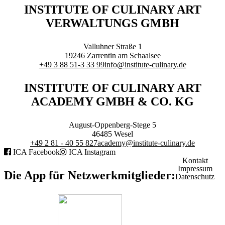
Branchenqualifikation
INSTITUTE OF CULINARY ART
Studium
VERWALTUNGS GMBH
Lernen mit der Academy
Frontcooking Academy
Valluhner Straße 1
STIFTUNG
19246
Zarrentin am Schaalsee
+49 3 88 51-3 33 99
info@institute-culinary.de
INSTITUTE OF CULINARY ART
ACADEMY GMBH & CO. KG
Stiftungs-Gremien
Stipendium
August-Oppenberg-Stege 5
Satzung
46485
Wesel
Spenden
+49 2 81 - 40 55 827
academy@institute-culinary.de
ICA Facebook
ICA Instagram
Kontakt
MEDIATHEK
Impressum
Die App für Netzwerkmitglieder:
Datenschutz
Referentenvorträge