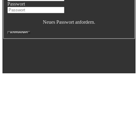
Passwort
Executive Netzwerk
Industrie
Retailgastronomie
Neues Passwort anfordern.
Mobilitygastronomie
Eventgastronomie
Caregastronomie
Betriebsgastronomie
Educationgastronomie
Hotelgastronomie
Marken- & Systemgastronomie
Experten
Laboratories
ACADEMY
Fernlehrgänge
Online-Academy
Berufsqualifikation