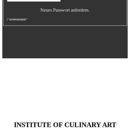
Executive Netzwerk
Neues Passwort anfordern.
Industrie
Retailgastronomie
Mobilitygastronomie
Eventgastronomie
Caregastronomie
Betriebsgastronomie
Educationgastronomie
Hotelgastronomie
Marken- & Systemgastronomie
Experten
Laboratories
ACADEMY
Fernlehrgänge
Online-Academy
INSTITUTE OF CULINARY ART
Berufsqualifikation