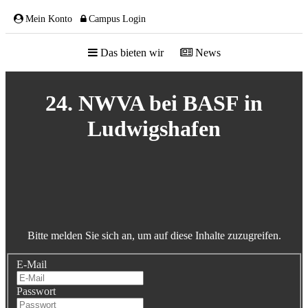
Mein Konto
Campus Login
Das bieten wir
News
ÜBER UNS
24. NWVA bei BASF in
Ludwigshafen
Team
Gremien
Mitglieder
Partnerschaften
Bitte melden Sie sich an, um auf diese Inhalte zuzugreifen.
NETZWERK
E-Mail
Passwort