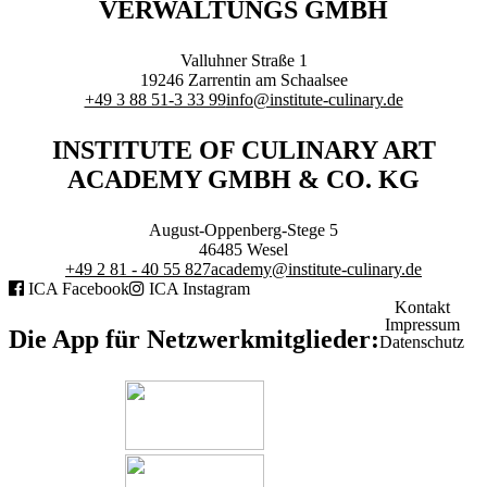
VERWALTUNGS GMBH
Branchenqualifikation
Studium
Lernen mit der Academy
Valluhner Straße 1
Frontcooking Academy
19246
Zarrentin am Schaalsee
+49 3 88 51-3 33 99
info@institute-culinary.de
STIFTUNG
INSTITUTE OF CULINARY ART
ACADEMY GMBH & CO. KG
August-Oppenberg-Stege 5
Stiftungs-Gremien
46485
Wesel
Stipendium
+49 2 81 - 40 55 827
academy@institute-culinary.de
Satzung
ICA Facebook
ICA Instagram
Kontakt
Spenden
Impressum
Die App für Netzwerkmitglieder:
Datenschutz
MEDIATHEK
Referentenvorträge