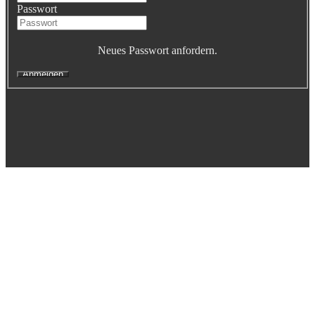
Passwort
Executive Netzwerk
Industrie
Retailgastronomie
Neues Passwort anfordern.
Mobilitygastronomie
Eventgastronomie
Caregastronomie
Betriebsgastronomie
Educationgastronomie
Hotelgastronomie
Marken- & Systemgastronomie
Experten
Laboratories
ACADEMY
Fernlehrgänge
Online-Academy
Berufsqualifikation