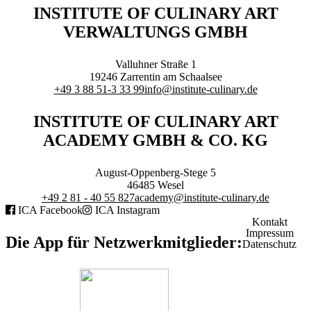
Branchenqualifikation
INSTITUTE OF CULINARY ART
Studium
VERWALTUNGS GMBH
Lernen mit der Academy
Frontcooking Academy
Valluhner Straße 1
STIFTUNG
19246
Zarrentin am Schaalsee
+49 3 88 51-3 33 99
info@institute-culinary.de
INSTITUTE OF CULINARY ART
ACADEMY GMBH & CO. KG
Stiftungs-Gremien
Stipendium
August-Oppenberg-Stege 5
Satzung
46485
Wesel
Spenden
+49 2 81 - 40 55 827
academy@institute-culinary.de
ICA Facebook
ICA Instagram
Kontakt
MEDIATHEK
Impressum
Die App für Netzwerkmitglieder:
Datenschutz
Referentenvorträge