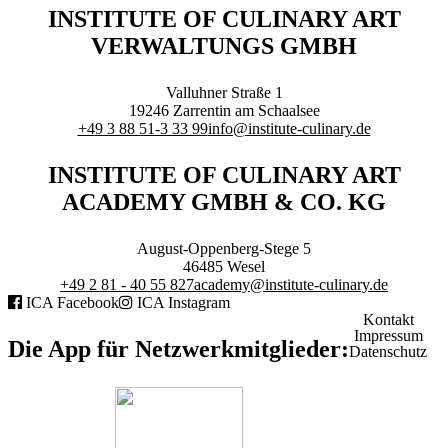
Branchenqualifikation
INSTITUTE OF CULINARY ART
Studium
VERWALTUNGS GMBH
Lernen mit der Academy
Frontcooking Academy
Valluhner Straße 1
STIFTUNG
19246
Zarrentin am Schaalsee
+49 3 88 51-3 33 99
info@institute-culinary.de
INSTITUTE OF CULINARY ART
ACADEMY GMBH & CO. KG
Stiftungs-Gremien
Stipendium
August-Oppenberg-Stege 5
Satzung
46485
Wesel
Spenden
+49 2 81 - 40 55 827
academy@institute-culinary.de
ICA Facebook
ICA Instagram
Kontakt
MEDIATHEK
Impressum
Die App für Netzwerkmitglieder:
Datenschutz
Referentenvorträge