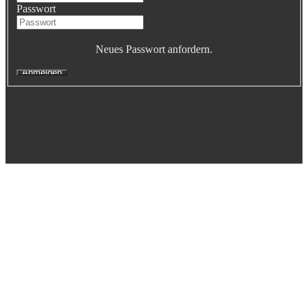
Passwort
Executive Netzwerk
Industrie
Retailgastronomie
Neues Passwort anfordern.
Mobilitygastronomie
Eventgastronomie
Caregastronomie
Betriebsgastronomie
Educationgastronomie
Hotelgastronomie
Marken- & Systemgastronomie
Experten
Laboratories
ACADEMY
Fernlehrgänge
Online-Academy
Berufsqualifikation