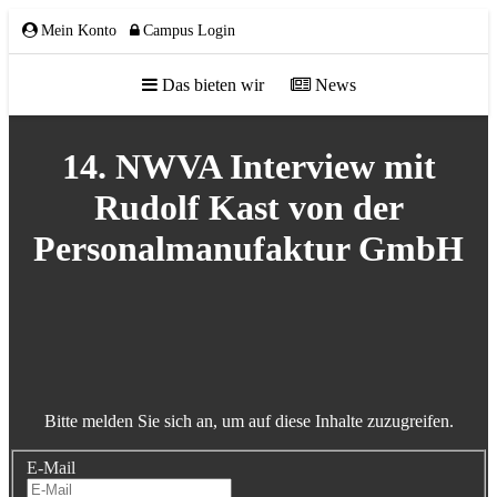
Mein Konto
Campus Login
Das bieten wir
News
ÜBER UNS
14. NWVA Interview mit
Rudolf Kast von der
Personalmanufaktur GmbH
Team
Gremien
Mitglieder
Partnerschaften
NETZWERK
Bitte melden Sie sich an, um auf diese Inhalte zuzugreifen.
E-Mail