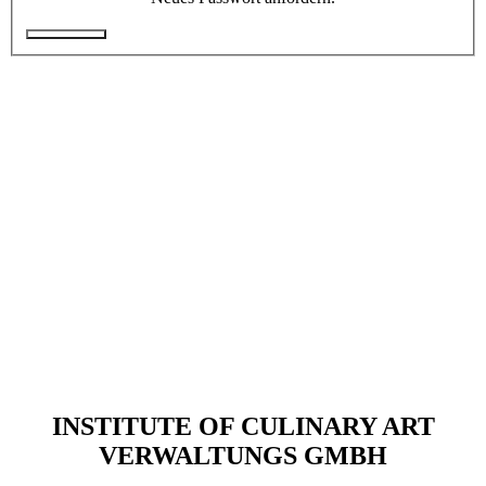
Executive Netzwerk
Industrie
Retailgastronomie
Mobilitygastronomie
Eventgastronomie
Caregastronomie
Betriebsgastronomie
Educationgastronomie
Hotelgastronomie
Marken- & Systemgastronomie
Experten
Laboratories
ACADEMY
INSTITUTE OF CULINARY ART
Fernlehrgänge
VERWALTUNGS GMBH
Online-Academy
Berufsqualifikation