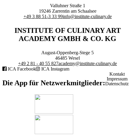
Branchenqualifikation
Valluhner Straße 1
Studium
19246
Zarrentin am Schaalsee
Lernen mit der Academy
+49 3 88 51-3 33 99
info@institute-culinary.de
Frontcooking Academy
INSTITUTE OF CULINARY ART
STIFTUNG
ACADEMY GMBH & CO. KG
August-Oppenberg-Stege 5
46485
Wesel
+49 2 81 - 40 55 827
academy@institute-culinary.de
ICA Facebook
ICA Instagram
Stiftungs-Gremien
Kontakt
Stipendium
Impressum
Satzung
Die App für Netzwerkmitglieder:
Datenschutz
Spenden
MEDIATHEK
Referentenvorträge