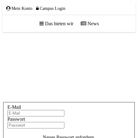
Mein Konto
Campus Login
Das bieten wir
News
ÜBER UNS
Kein Title Burkhard Gabbe
Team
Gremien
Mitglieder
Bitte melden Sie sich an, um auf diese Inhalte zuzugreifen.
Partnerschaften
E-Mail
NETZWERK
Passwort
Neues Passwort anfordern.