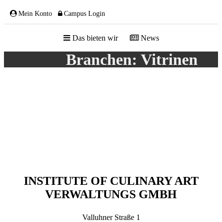
Mein Konto
Campus Login
Das bieten wir
News
Branchen:
Vitrinen
ÜBER UNS
Team
Gremien
Mitglieder
Partnerschaften
NETZWERK
INSTITUTE OF CULINARY ART
VERWALTUNGS GMBH
Valluhner Straße 1