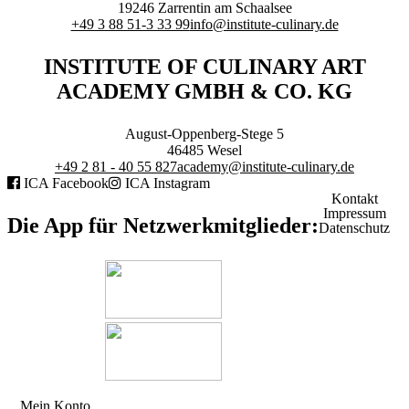
19246
Zarrentin am Schaalsee
Executive Netzwerk
+49 3 88 51-3 33 99
info@institute-culinary.de
Industrie
Retailgastronomie
INSTITUTE OF CULINARY ART
Mobilitygastronomie
ACADEMY GMBH & CO. KG
Eventgastronomie
Caregastronomie
Betriebsgastronomie
August-Oppenberg-Stege 5
Educationgastronomie
46485
Wesel
Hotelgastronomie
+49 2 81 - 40 55 827
academy@institute-culinary.de
Marken- & Systemgastronomie
ICA Facebook
ICA Instagram
Experten
Kontakt
Laboratories
Impressum
Die App für Netzwerkmitglieder:
Datenschutz
ACADEMY
Fernlehrgänge
Online-Academy
Berufsqualifikation
Mein Konto