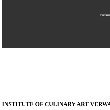
Executive Netzwerk
Industrie
Retailgastronomie
Mobilitygastronomie
Eventgastronomie
Caregastronomie
Betriebsgastronomie
Educationgastronomie
Hotelgastronomie
Marken- & Systemgastronomie
Experten
Laboratories
ACADEMY
INSTITUTE OF CULINARY ART VER