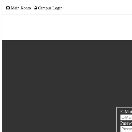
Mein Konto
Campus Login
ÜBER UNS
Team
Gremien
Mitglieder
E-Mai
Partnerschaften
Passw
NETZWERK