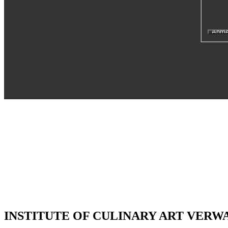
Executive Netzwerk
Industrie
Retailgastronomie
Mobilitygastronomie
Eventgastronomie
Caregastronomie
Betriebsgastronomie
Educationgastronomie
Hotelgastronomie
Marken- & Systemgastronomie
Experten
Laboratories
ACADEMY
INSTITUTE OF CULINARY ART VER