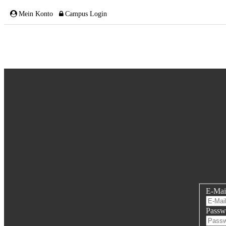
Mein Konto
Campus Login
ÜBER UNS
Team
Gremien
Mitglieder
E-Mai
Partnerschaften
Passw
NETZWERK