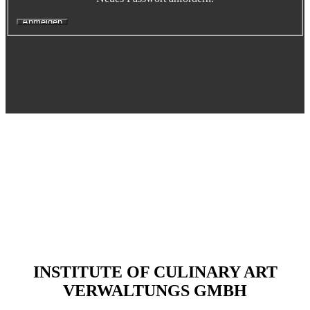
Executive Netzwerk
Industrie
Retailgastronomie
Mobilitygastronomie
Eventgastronomie
Caregastronomie
Betriebsgastronomie
Educationgastronomie
Hotelgastronomie
Marken- & Systemgastronomie
Experten
Laboratories
ACADEMY
INSTITUTE OF CULINARY ART
Fernlehrgänge
VERWALTUNGS GMBH
Online-Academy
Berufsqualifikation