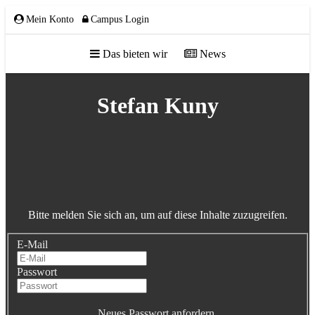
Mein Konto
Campus Login
Das bieten wir
News
ÜBER UNS
Stefan Kuny
Team
Gremien
Mitglieder
Bitte melden Sie sich an, um auf diese Inhalte zuzugreifen.
Partnerschaften
E-Mail
NETZWERK
Passwort
Neues Passwort anfordern.