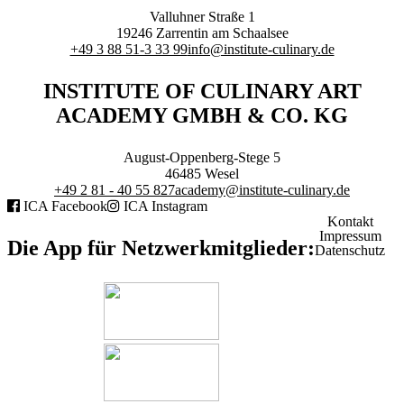
Branchenqualifikation
Valluhner Straße 1
Studium
19246
Zarrentin am Schaalsee
Lernen mit der Academy
+49 3 88 51-3 33 99
info@institute-culinary.de
Frontcooking Academy
INSTITUTE OF CULINARY ART
STIFTUNG
ACADEMY GMBH & CO. KG
August-Oppenberg-Stege 5
46485
Wesel
+49 2 81 - 40 55 827
academy@institute-culinary.de
ICA Facebook
ICA Instagram
Stiftungs-Gremien
Kontakt
Stipendium
Impressum
Satzung
Die App für Netzwerkmitglieder:
Datenschutz
Spenden
MEDIATHEK
Referentenvorträge