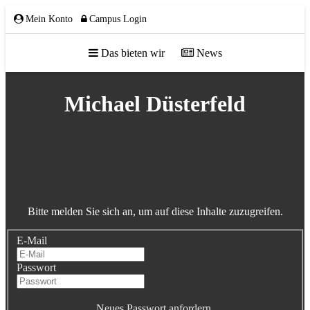
Mein Konto
Campus Login
Das bieten wir
News
ÜBER UNS
Michael Düsterfeld
Team
Gremien
Mitglieder
Bitte melden Sie sich an, um auf diese Inhalte zuzugreifen.
Partnerschaften
E-Mail
NETZWERK
Passwort
Neues Passwort anfordern.