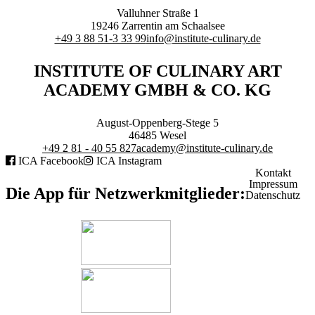
Branchenqualifikation
Valluhner Straße 1
Studium
19246
Zarrentin am Schaalsee
Lernen mit der Academy
+49 3 88 51-3 33 99
info@institute-culinary.de
Frontcooking Academy
INSTITUTE OF CULINARY ART
STIFTUNG
ACADEMY GMBH & CO. KG
August-Oppenberg-Stege 5
46485
Wesel
+49 2 81 - 40 55 827
academy@institute-culinary.de
ICA Facebook
ICA Instagram
Stiftungs-Gremien
Kontakt
Stipendium
Impressum
Satzung
Die App für Netzwerkmitglieder:
Datenschutz
Spenden
MEDIATHEK
Referentenvorträge