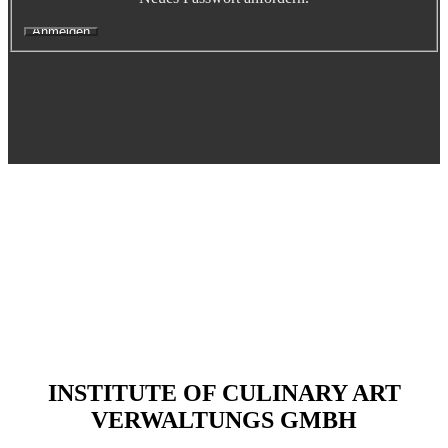
Executive Netzwerk
Industrie
Retailgastronomie
Mobilitygastronomie
Eventgastronomie
Caregastronomie
Betriebsgastronomie
Educationgastronomie
Hotelgastronomie
Marken- & Systemgastronomie
Experten
Laboratories
ACADEMY
INSTITUTE OF CULINARY ART
Fernlehrgänge
VERWALTUNGS GMBH
Online-Academy
Berufsqualifikation