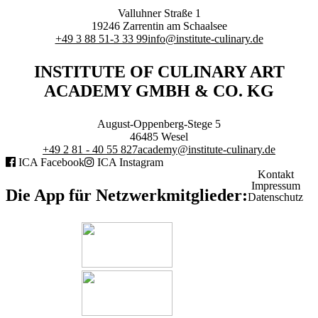
Branchenqualifikation
Valluhner Straße 1
Studium
19246
Zarrentin am Schaalsee
Lernen mit der Academy
+49 3 88 51-3 33 99
info@institute-culinary.de
Frontcooking Academy
INSTITUTE OF CULINARY ART
STIFTUNG
ACADEMY GMBH & CO. KG
August-Oppenberg-Stege 5
46485
Wesel
+49 2 81 - 40 55 827
academy@institute-culinary.de
ICA Facebook
ICA Instagram
Stiftungs-Gremien
Kontakt
Stipendium
Impressum
Satzung
Die App für Netzwerkmitglieder:
Datenschutz
Spenden
MEDIATHEK
Referentenvorträge