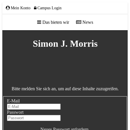
Mein Konto
Campus Login
Das bieten wir
News
ÜBER UNS
Simon J. Morris
Team
Gremien
Mitglieder
Bitte melden Sie sich an, um auf diese Inhalte zuzugreifen.
Partnerschaften
E-Mail
NETZWERK
Passwort
Neues Passwort anfordern.