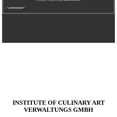
Executive Netzwerk
Industrie
Retailgastronomie
Mobilitygastronomie
Eventgastronomie
Caregastronomie
Betriebsgastronomie
Educationgastronomie
Hotelgastronomie
Marken- & Systemgastronomie
Experten
Laboratories
ACADEMY
INSTITUTE OF CULINARY ART
Fernlehrgänge
VERWALTUNGS GMBH
Online-Academy
Berufsqualifikation