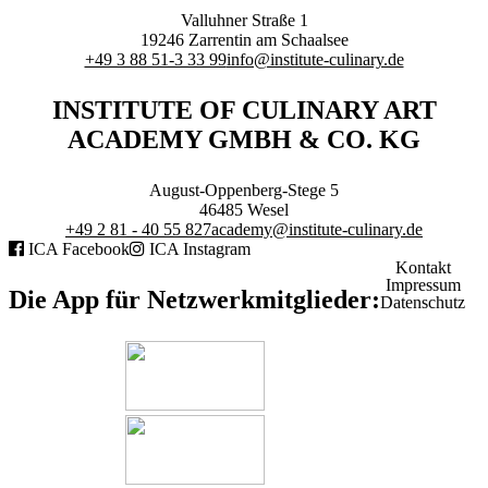
Branchenqualifikation
Valluhner Straße 1
Studium
19246
Zarrentin am Schaalsee
Lernen mit der Academy
+49 3 88 51-3 33 99
info@institute-culinary.de
Frontcooking Academy
INSTITUTE OF CULINARY ART
STIFTUNG
ACADEMY GMBH & CO. KG
August-Oppenberg-Stege 5
46485
Wesel
+49 2 81 - 40 55 827
academy@institute-culinary.de
ICA Facebook
ICA Instagram
Stiftungs-Gremien
Kontakt
Stipendium
Impressum
Satzung
Die App für Netzwerkmitglieder:
Datenschutz
Spenden
MEDIATHEK
Referentenvorträge