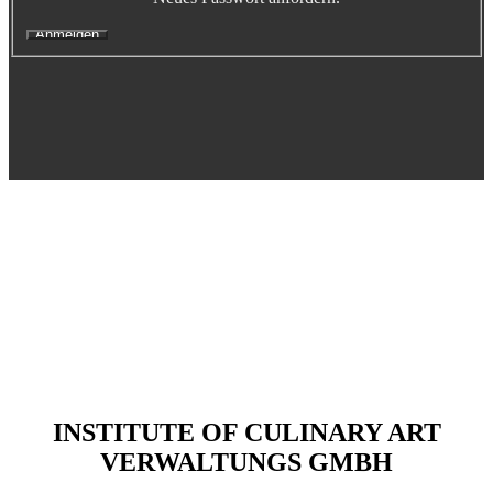
Executive Netzwerk
Industrie
Retailgastronomie
Mobilitygastronomie
Eventgastronomie
Caregastronomie
Betriebsgastronomie
Educationgastronomie
Hotelgastronomie
Marken- & Systemgastronomie
Experten
Laboratories
ACADEMY
INSTITUTE OF CULINARY ART
Fernlehrgänge
VERWALTUNGS GMBH
Online-Academy
Berufsqualifikation