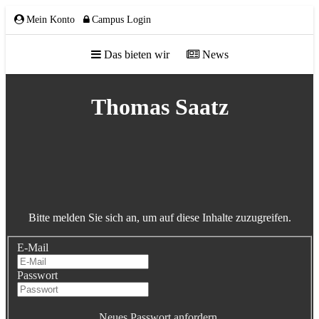
Mein Konto
Campus Login
Das bieten wir
News
ÜBER UNS
Thomas Saatz
Team
Gremien
Mitglieder
Bitte melden Sie sich an, um auf diese Inhalte zuzugreifen.
Partnerschaften
E-Mail
NETZWERK
Passwort
Neues Passwort anfordern.