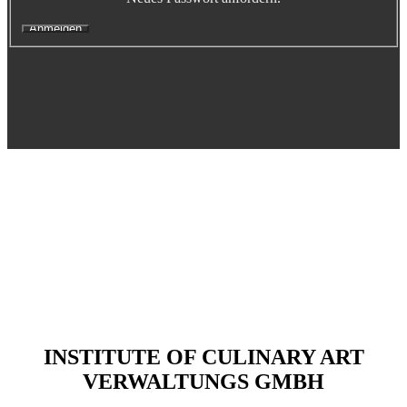
Executive Netzwerk
Industrie
Retailgastronomie
Mobilitygastronomie
Eventgastronomie
Caregastronomie
Betriebsgastronomie
Educationgastronomie
Hotelgastronomie
Marken- & Systemgastronomie
Experten
Laboratories
ACADEMY
INSTITUTE OF CULINARY ART
Fernlehrgänge
VERWALTUNGS GMBH
Online-Academy
Berufsqualifikation