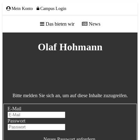
Mein Konto
Campus Login
Das bieten wir
News
ÜBER UNS
Olaf Hohmann
Team
Gremien
Mitglieder
Bitte melden Sie sich an, um auf diese Inhalte zuzugreifen.
Partnerschaften
E-Mail
NETZWERK
Passwort
Neues Passwort anfordern.