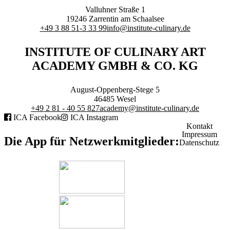
Branchenqualifikation
Valluhner Straße 1
Studium
19246
Zarrentin am Schaalsee
Lernen mit der Academy
+49 3 88 51-3 33 99
info@institute-culinary.de
Frontcooking Academy
INSTITUTE OF CULINARY ART
STIFTUNG
ACADEMY GMBH & CO. KG
August-Oppenberg-Stege 5
46485
Wesel
+49 2 81 - 40 55 827
academy@institute-culinary.de
ICA Facebook
ICA Instagram
Stiftungs-Gremien
Kontakt
Stipendium
Impressum
Satzung
Die App für Netzwerkmitglieder:
Datenschutz
Spenden
MEDIATHEK
Referentenvorträge