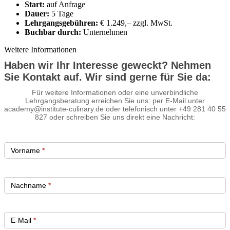
Start:
auf Anfrage
Dauer:
5 Tage
Executive Netzwerk
Lehrgangsgebühren:
€ 1.249,– zzgl. MwSt.
Industrie
Buchbar durch:
Unternehmen
Retailgastronomie
Mobilitygastronomie
Weitere Informationen
Eventgastronomie
Caregastronomie
Haben wir Ihr Interesse geweckt? Nehmen
Betriebsgastronomie
Sie Kontakt auf. Wir sind gerne für Sie da:
Educationgastronomie
Hotelgastronomie
Für weitere Informationen oder eine unverbindliche
Marken- & Systemgastronomie
Lehrgangsberatung erreichen Sie uns: per E-Mail unter
Experten
academy@institute-culinary.de oder telefonisch unter +49 281 40 55
Laboratories
827 oder schreiben Sie uns direkt eine Nachricht:
ACADEMY
Vorname
*
Nachname
*
Fernlehrgänge
Online-Academy
E-Mail
*
Berufsqualifikation