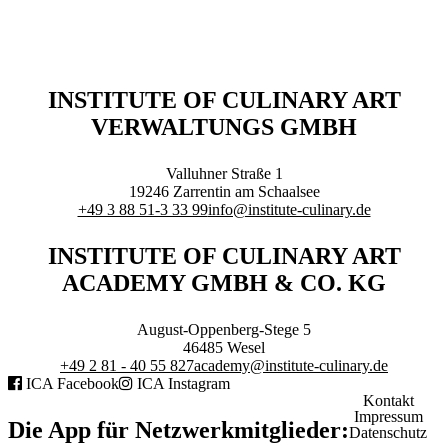
Interviews
Reportagen
Digital Talks
Aftermovies Netzwerkveranstaltungen
Marktanalyse
INSTITUTE OF CULINARY ART
Bildung
VERWALTUNGS GMBH
Wissenschaft
Guerilla Chefs
Valluhner Straße 1
19246
Zarrentin am Schaalsee
+49 3 88 51-3 33 99
info@institute-culinary.de
INSTITUTE OF CULINARY ART
ACADEMY GMBH & CO. KG
Guerilla Chefs
Jobbörse
August-Oppenberg-Stege 5
46485
Wesel
+49 2 81 - 40 55 827
academy@institute-culinary.de
ICA Facebook
ICA Instagram
Kontakt
Impressum
Die App für Netzwerkmitglieder:
Datenschutz